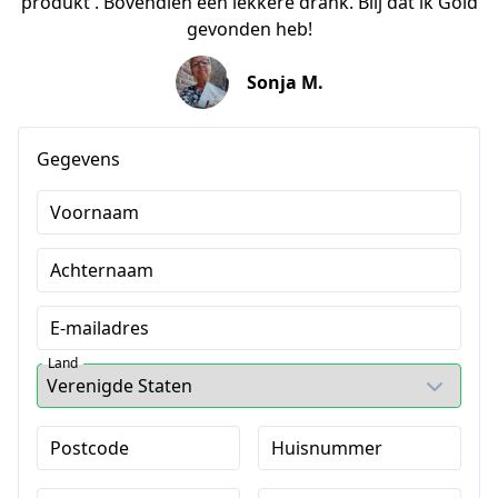
produkt'. Bovendien een lekkere drank. Blij dat ik Gold
gevonden heb!
Sonja M.
Gegevens
Voornaam
Achternaam
E-mailadres
Land
Postcode
Huisnummer