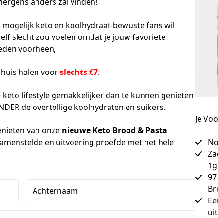
nergens anders zal vinden!

mogelijk keto en koolhydraat-bewuste fans wil 
zelf slecht zou voelen omdat je jouw favoriete 
eden voorheen,

huis halen voor 
slechts €7
.

keto lifestyle gemakkelijker dan te kunnen genieten 
NDER de overtollige koolhydraten en suikers.

Je Vo
enieten van onze 
nieuwe Keto Brood & Pasta 
 samenstelde en uitvoering proefde met het hele 
No
Za
1g
97
Br
Achternaam
Ee
ui