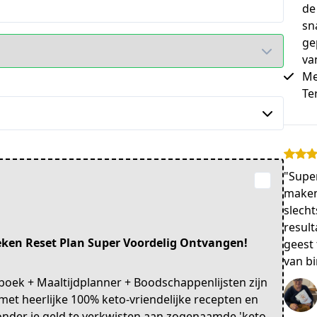
de
sna
ge
va
Me
Te
"Super
maken 
slecht
result
weken Reset Plan Super Voordelig Ontvangen!
geest
van bi
k + Maaltijdplanner + Boodschappenlijsten zijn
d met heerlijke 100% keto-vriendelijke recepten en
 zonder je geld te verkwisten aan zogenaamde 'keto-