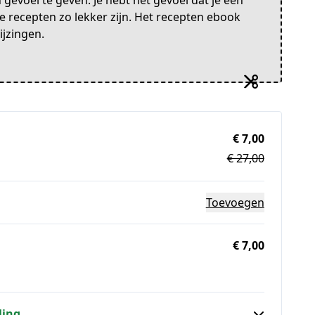
 gevoel te geven. Je hebt het gevoel dat je een
 recepten zo lekker zijn. Het recepten ebook
ijzingen.
€ 7,00
€ 27,00
Toevoegen
€ 7,00
ling