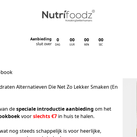
Aanbieding
0
00
00
00
:
:
:
sluit over
DAG
UUR
MIN
SEC
-book
ydraten Alternatieven Die Net Zo Lekker Smaken (En 
van de 
speciale introductie aanbieding
 om het 
kookboek
 voor 
slechts €7
 in huis te halen.

wat nog steeds schappelijk is voor heerlijke, 