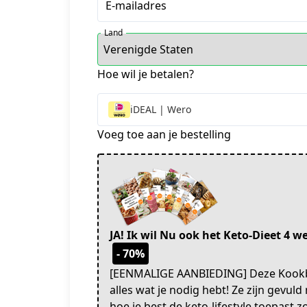
E-mailadres
Land
Hoe wil je betalen?
iDEAL | Wero
Voeg toe aan je bestelling
JA! Ik wil Nu ook het Keto-Dieet 4 
- 70%
[EENMALIGE AANBIEDING] Deze Kookboe
alles wat je nodig hebt! Ze zijn gevul
hoe je best de keto-lifestyle toepast