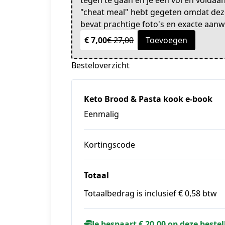
tegen te gaan en je een vol en voldaan
"cheat meal" hebt gegeten omdat deze
bevat prachtige foto's en exacte aanw
€ 7,00
€ 27,00
Toevoegen
Besteloverzicht
Keto Brood & Pasta kook e-book
Eenmalig
Kortingscode
Totaal
Totaalbedrag is inclusief € 0,58 btw
Je bespaart € 20,00 op deze bestel