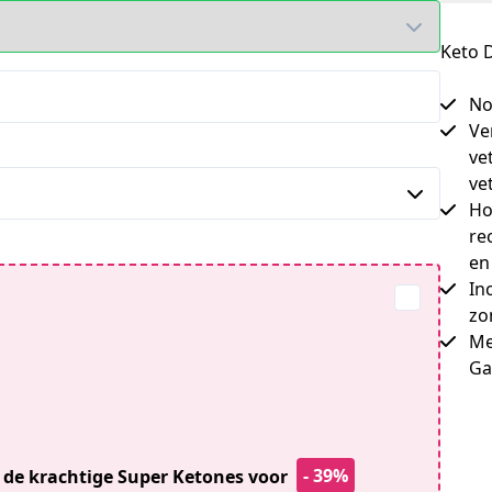
Keto 
No
Ve
ve
vet
Ho
re
en
In
zo
Me
Ga
- 39%
n de krachtige Super Ketones voor