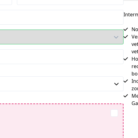
Interm
No
Ve
ve
vet
Ho
re
bo
In
zo
Me
Ga