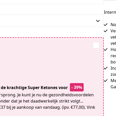
Interm
No
Ve
ve
vet
Ho
re
bo
In
zo
Me
Ga
- 39%
n de krachtige Super Ketones voor
orsprong. Je kunt je nu de gezondheidsvoordelen
nder dat je het daadwerkelijk strikt volgt...
37 bij je aankoop van vandaag. (ipv. €77,00). Vink