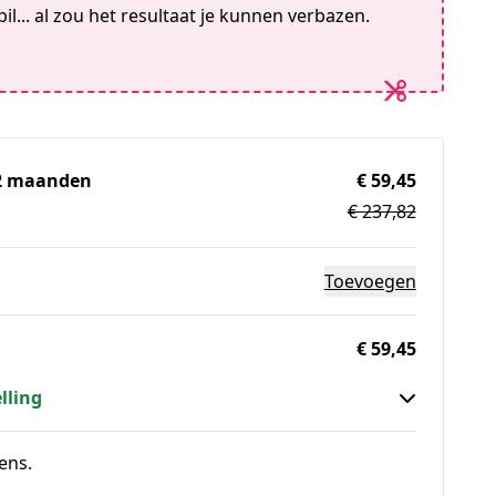
il... al zou het resultaat je kunnen verbazen.
 12 maanden
€ 59,45
€ 237,82
Toevoegen
€ 59,45
lling
ens.