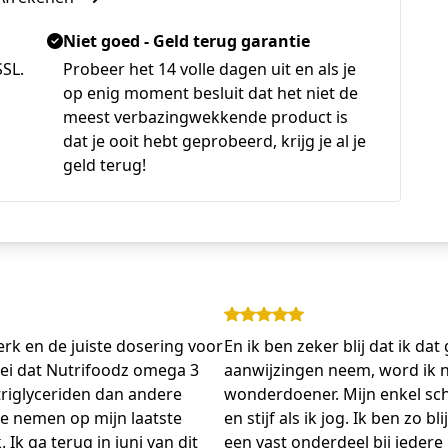
Niet goed - Geld terug garantie
SSL.
Probeer het 14 volle dagen uit en als je
op enig moment besluit dat het niet de
meest verbazingwekkende product is
dat je ooit hebt geprobeerd, krijg je al je
geld terug!
erk en de juiste dosering voor
En ik ben zeker blij dat ik dat
zei dat Nutrifoodz omega 3
aanwijzingen neem, word ik nie
triglyceriden dan andere
wonderdoener. Mijn enkel schu
 te nemen op mijn laatste
en stijf als ik jog. Ik ben zo 
Ik ga terug in juni van dit
een vast onderdeel bij iedere 