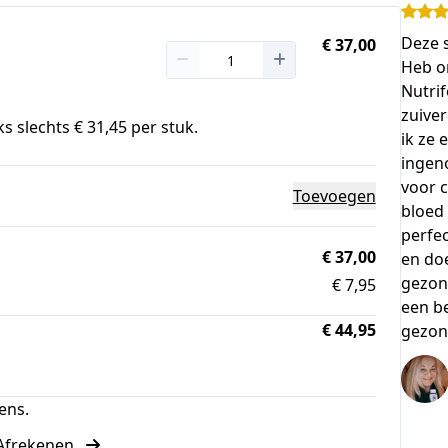
Deze s
€ 37,00
Heb o
Nutrif
zuive
s slechts € 31,45 per stuk.
ik ze 
ingen
voor 
Toevoegen
bloed 
perfec
€ 37,00
en doe
gezon
€ 7,95
een be
€ 44,95
gezon
ens.
Afrekenen