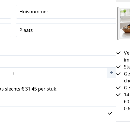
Huisnummer
Plaats
Ve
im
St
Ge
ch
Ge
s slechts € 31,45 per stuk.
14
60
0,