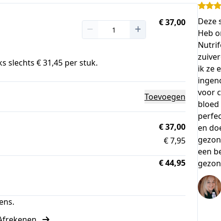
Deze s
€ 37,00
Heb o
Nutrif
zuive
s slechts € 31,45 per stuk.
ik ze 
ingen
voor 
Toevoegen
bloed 
perfec
€ 37,00
en doe
gezon
€ 7,95
een be
€ 44,95
gezon
ens.
Afrekenen