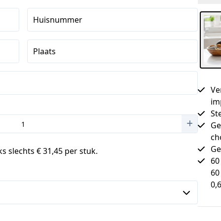
Huisnummer
Plaats
Ve
im
St
Ge
ch
Ge
s slechts € 31,45 per stuk.
60
60
0,