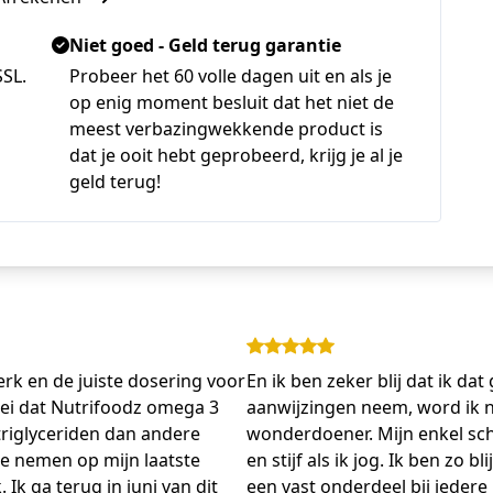
Niet goed - Geld terug garantie
SSL.
Probeer het 60 volle dagen uit en als je
op enig moment besluit dat het niet de
meest verbazingwekkende product is
dat je ooit hebt geprobeerd, krijg je al je
geld terug!
erk en de juiste dosering voor
En ik ben zeker blij dat ik dat
zei dat Nutrifoodz omega 3
aanwijzingen neem, word ik nie
triglyceriden dan andere
wonderdoener. Mijn enkel schu
 te nemen op mijn laatste
en stijf als ik jog. Ik ben zo 
Ik ga terug in juni van dit
een vast onderdeel bij iedere 