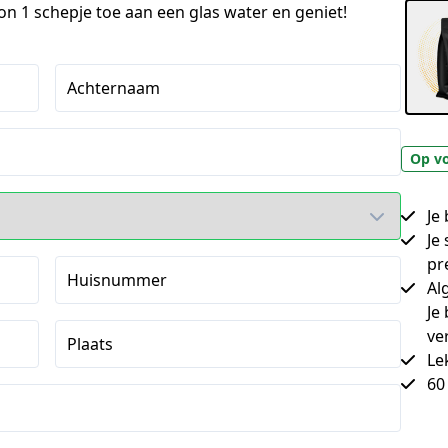
on 1 schepje toe aan een glas water en geniet!
Achternaam
Op v
Je
Je
pr
Huisnummer
Al
Je
ve
Plaats
Le
60