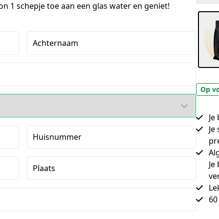
on 1 schepje toe aan een glas water en geniet!
Achternaam
Op v
Je
Je
Huisnummer
pr
Al
Je
Plaats
ve
Le
60