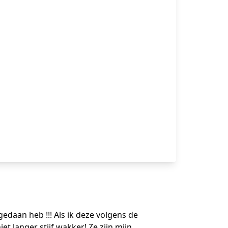
 gedaan heb !!! Als ik deze volgens de
t langer stijf wakker! Ze zijn mijn