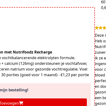
60
0,
Deze s
Heb o
Nutrif
len met Nutrifoodz Recharge
zuive
 vochtbalancerende elektrolyten formule.
ik ze 
+ calcium (126mg) ondersteunen je vochtafvoer,
ingen
nceren natrium voor gezonde vochtregulatie. Voel
voor 
 30 porties (goed voor 1 maand) - €1,23 per portie
bloed 
perfec
en doe
ijn bestelling!
gezon
een be
Toevoegen
gezon