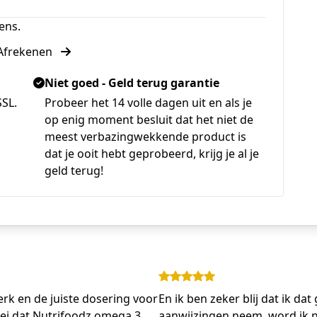
ens.
Afrekenen
Niet goed - Geld terug garantie
SSL.
Probeer het 14 volle dagen uit en als je
op enig moment besluit dat het niet de
meest verbazingwekkende product is
dat je ooit hebt geprobeerd, krijg je al je
geld terug!
erk en de juiste dosering voor
En ik ben zeker blij dat ik dat
zei dat Nutrifoodz omega 3
aanwijzingen neem, word ik nie