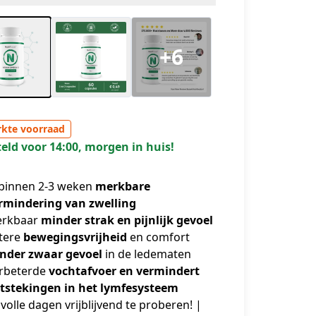
+6
kte voorraad
eld voor 14:00, morgen in huis!
 binnen 2-3 weken
merkbare
rmindering van zwelling
rkbaar
minder strak en pijnlijk gevoel
tere
bewegingsvrijheid
en comfort
nder zwaar gevoel
in de ledematen
rbeterde
vochtafvoer en vermindert
tstekingen in het lymfesysteem
 volle dagen vrijblijvend te proberen! |