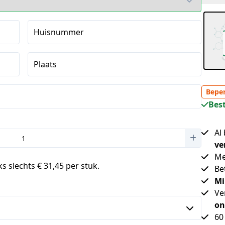
Huisnummer
Plaats
Beper
Best
Al
ve
Me
s slechts € 31,45 per stuk.
Be
Mi
Ve
on
60