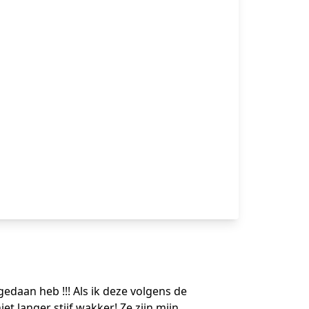
 gedaan heb !!! Als ik deze volgens de
t langer stijf wakker! Ze zijn mijn