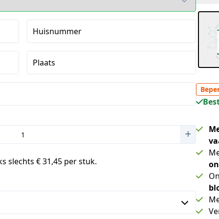
Huisnummer
Plaats
Beper
Best
Me
va
Me
s slechts € 31,45 per stuk.
on
On
bl
Me
Ve