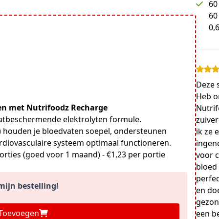
60
60
0,
Deze s
Heb o
len met Nutrifoodz Recharge
Nutrif
atbeschermende elektrolyten formule.
zuive
 houden je bloedvaten soepel, ondersteunen
ik ze 
diovasculaire systeem optimaal functioneren.
ingen
orties (goed voor 1 maand) - €1,23 per portie
voor 
bloed 
perfec
ijn bestelling!
en doe
gezon
Toevoegen
een be