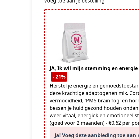
Voeg toe aan je bestelling
JA, Ik wil mijn stemming en energie
- 21%
Herstel je energie en gemoedstoesta
deze krachtige adaptogenen mix. Cord
vermoeidheid, 'PMS brain fog' en hor
bessen je huid gezond houden ondank
weer vitaal, energiek en emotioneel st
(goed voor 2 maanden) - €0,62 per p
Ja! Voeg deze aanbieding toe aan m