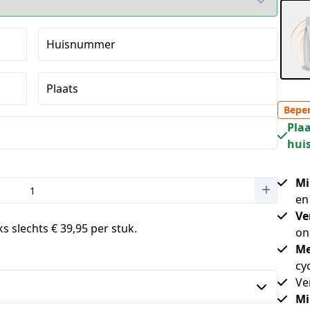
Huisnummer
Plaats
Beper
Plaa
huis
Mi
en
Ve
s slechts € 39,95 per stuk.
on
Me
cy
Ve
Mi