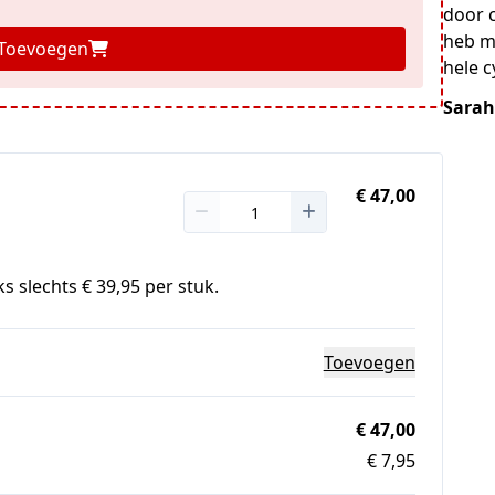
door c
heb m
Toevoegen
hele c
Sarah
€ 47,00
s slechts € 39,95 per stuk.
Toevoegen
€ 47,00
€ 7,95