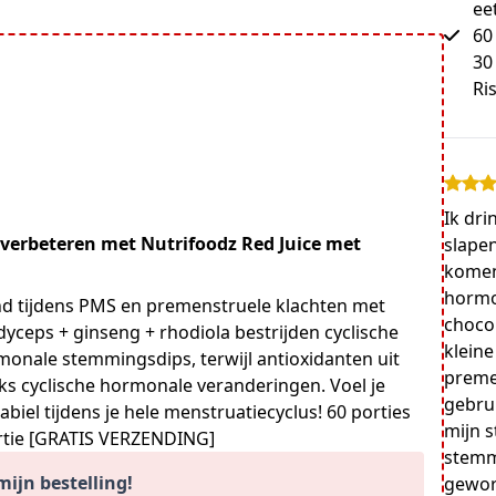
ee
60
30
Ri
Ik dr
 verbeteren met Nutrifoodz Red Juice met
slapen
komen
hormo
nd tijdens PMS en premenstruele klachten met
chocol
yceps + ginseng + rhodiola bestrijden cyclische
kleine
monale stemmingsdips, terwijl antioxidanten uit
preme
s cyclische hormonale veranderingen. Voel je
gebrui
abiel tijdens je hele menstruatiecyclus! 60 porties
mijn s
ortie [GRATIS VERZENDING]
stemmi
ijn bestelling!
gewor