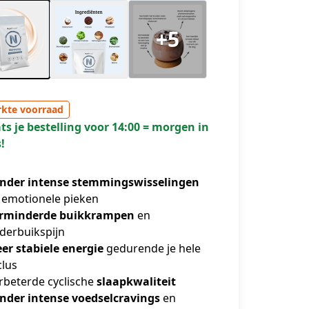
+5
kte voorraad
ts je bestelling voor 14:00 = morgen in
!
nder intense stemmingswisselingen
 emotionele pieken
rminderde buikkrampen
en
derbuikspijn
er stabiele energie
gedurende je hele
clus
rbeterde cyclische
slaapkwaliteit
nder intense voedselcravings
en