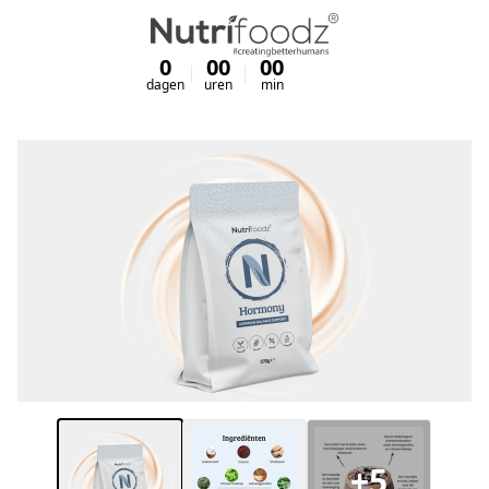
0
00
00
00
dagen
uren
min
sec
+5