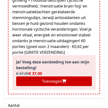
ginseng + rhodiola bestrijden cyclische
vermoeidheid, 'menstruatie brain fog' en
menstruatieklachten gerelateerde
stemmingsdips, terwijl antioxidanten uit
bessen je huid gezond houden ondanks
hormonale cyclische veranderingen. Voel je
weer vitaal, energiek en emotioneel stabiel
ondanks je menstruatie-uitdagingen! 60
porties (goed voor 2 maanden) - €0,62 per
portie [GRATIS VERZENDING]
Ja! Voeg deze aanbieding toe aan mijn
bestelling!
€ 47,00
€ 37,00
Toevoegen
Aantal