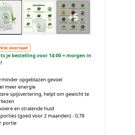
+5
kte voorraad
ts je bestelling voor 14:00 = morgen in
!
rminder opgeblazen gevoel
el meer energie
tere spijsvertering, helpt om gewicht te
rliezen
oiere en stralende huid
 porties (goed voor 2 maanden) - 0,78
r portie