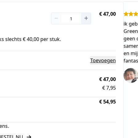
€ 47,00
ik ge
Greens
geen 
s slechts € 40,00 per stuk.
samen
en mi
Toevoegen
fantas
€ 47,00
€ 7,95
€ 54,95
ens.
BESTEL NU