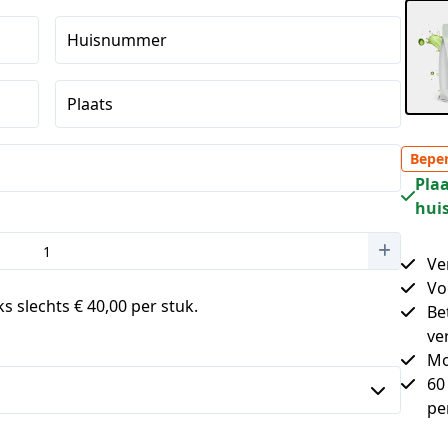
Huisnummer
Plaats
Beper
Plaa
huis
Ve
Vo
s slechts € 40,00 per stuk.
Be
ve
Mo
60
pe