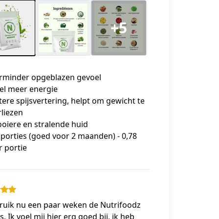
+5
rminder opgeblazen gevoel
el meer energie
tere spijsvertering, helpt om gewicht te
rliezen
oiere en stralende huid
 porties (goed voor 2 maanden) - 0,78
r portie
bruik nu een paar weken de Nutrifoodz
. Ik voel mij hier erg goed bij, ik heb