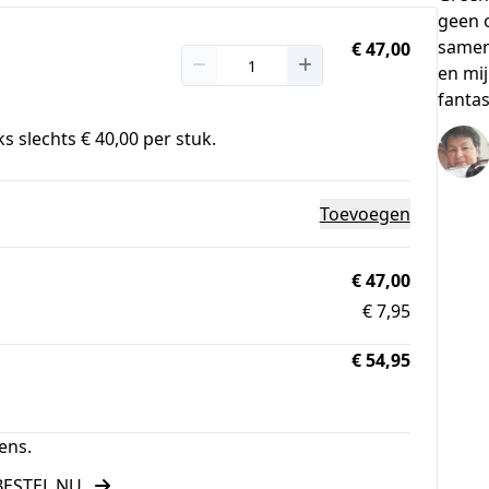
geen 
samen
€ 47,00
en mi
fantas
s slechts € 40,00 per stuk.
Toevoegen
€ 47,00
€ 7,95
€ 54,95
ens.
BESTEL NU