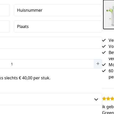
Huisnummer
Plaats
Ve
Vo
Be
ve
Mo
60
pe
s slechts € 40,00 per stuk.
ik ge
Greens