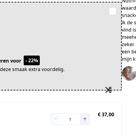
Nutrif
waard
snacke
ik de 
vind i
meehe
zeker 
een b
mijn k
- 22%
beren voor
eze smaak extra voordelig.
€ 37,00