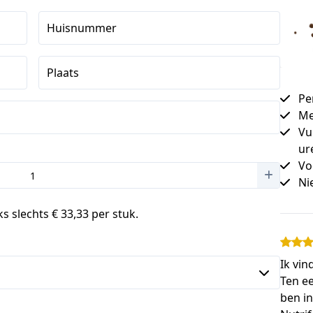
Huisnummer
Plaats
Pe
Me
Vu
ur
Vo
Ni
s slechts € 33,33 per stuk.
Ik vin
Ten ee
ben in