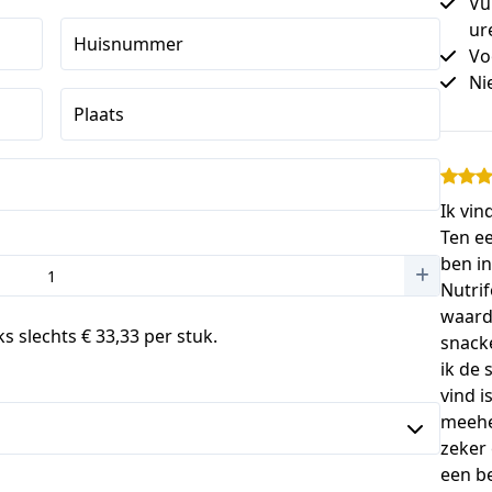
Vu
ur
Huisnummer
Vo
Ni
Plaats
Ik vin
Ten ee
ben in
Nutrif
waard
s slechts € 33,33 per stuk.
snacke
ik de 
vind i
meehe
zeker 
een b